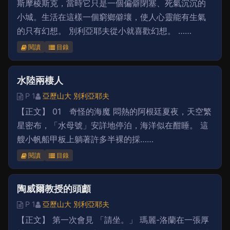
斯摩棱斯克，當時它只是一個偏僻閉塞、死氣沉沉的
小城。生活在這樣一個窮鄉僻壤，使人心靈能有生氣
的只有幻想。 別利亞耶夫從小就喜歡幻想。 ……
閱讀
目錄
水陸兩棲人
P 1
亞歷山大 別利亞耶夫
【正文】 01 奇怪的海魔 悶熱的阿根廷夏夜，天空繁
星密布，「水母號」安詳地停泊，海洋似在酣睡。 這
艘小帆船甲板上躺著許多半裸的採……
閱讀
目錄
陶威爾教授的頭顱
P 1
亞歷山大 別利亞耶夫
【正文】 第一次會見 「請坐。」 瑪麗-洛蘭在一張厚