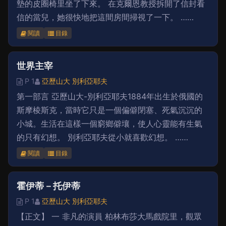
墊的皮圈椅里坐了下來。 在克爾恩教授拆開了信封看
信的當兒，她很快地把這間房間掃視了一下。 ……
閱讀
目錄
世界主宰
P 1
亞歷山大 別利亞耶夫
第一部言 亞歷山大-別利亞耶夫1884年出生於俄國的
斯摩棱斯克，當時它只是一個偏僻閉塞、死氣沉沉的
小城。生活在這樣一個窮鄉僻壤，使人心靈能有生氣
的只有幻想。 別利亞耶夫從小就喜歡幻想。 ……
閱讀
目錄
霍伊蒂－托伊蒂
P 1
亞歷山大 別利亞耶夫
【正文】 一 非凡的演員 柏林布莎大馬戲院里，觀眾