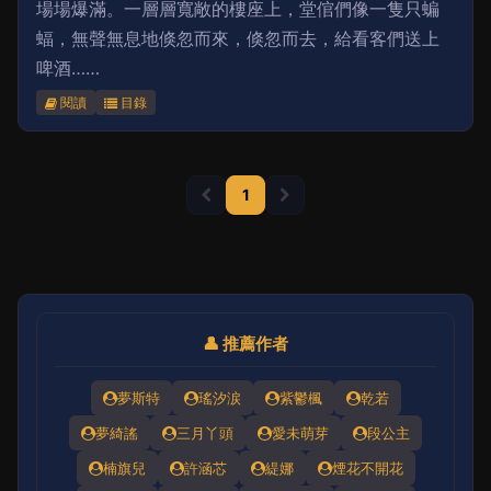
場場爆滿。一層層寬敞的樓座上，堂倌們像一隻只蝙
蝠，無聲無息地倏忽而來，倏忽而去，給看客們送上
啤酒……
閱讀
目錄
1
👤 推薦作者
夢斯特
瑤汐涙
紫鬱楓
乾若
夢綺謠
三月丫頭
愛未萌芽
段公主
楠旗兒
許涵芯
緹娜
煙花不開花