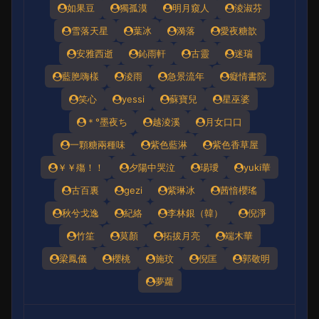
如果豆
獨孤漠
明月窺人
淩淑芬
雪落天星
葉冰
漪落
愛夜糖歆
安雅西逝
鈊雨軒
古靈
迷瑞
藍脃嗨樣
淩雨
急景流年
癡情書院
笑心
yessi
蘇寶兒
星巫婆
＊°墨夜ち
越淩溪
月女口口
一顆糖兩種味
紫色藍淋
紫色香草屋
￥￥殤！！
夕陽中哭泣
瑒璦
yuki華
古百裏
gezi
紫琳冰
茜愔櫻瑤
秋兮戈逸
紀絡
李林銀（韓）
倪淨
竹笙
莫顏
拓拔月亮
端木華
梁鳳儀
櫻桃
施玟
倪匡
郭敬明
夢蘿