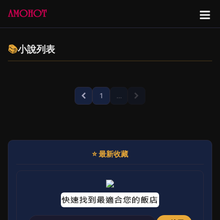
📚
小說列表
1
…
⭐ 最新收藏