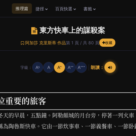
推理篇
捷徑
百頁快選
書籤
東方快車上的謀殺案
阿加莎 克里斯蒂 作品
第 1 頁 / 共 80 頁
收藏
朗讀：
字級：
Aˢ
A
A⁺
A⁺⁺
A⁺⁺⁺
位重要的旅客
冬天的早晨，五點鐘。阿勒頗城的月台旁，停著一列火車
稱為陶魯斯快車。它由一節炊事車、一節義餐車、一節卧