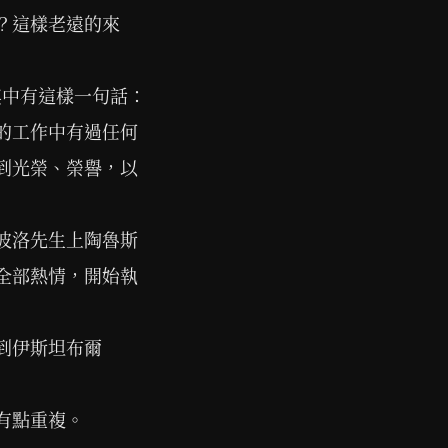
？這樣老遠的來
其中有這樣一句話：
的工作中有過任何
到光榮、榮譽，以
波洛先生上陶魯斯
全部熱情，開始執
到伊斯坦布爾
有點重複。