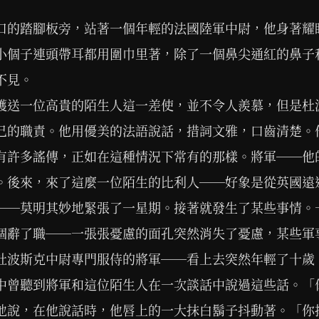
口的踏腳板旁，站著一個年輕的法國陸軍中尉，他身著耀
小個子連頭帶耳都用圍巾里著，除了一個鼻尖通紅的鼻子
不見。
護送一位高貴的陌生人這一差使，並不令人羨慕，但是杜
己的職責。他用優美的法語說話，措詞文雅，口齒清楚。
有許多謠傳，正如在這種情況下常有的那樣。將軍──他
。後來，來了這麼一位陌生的比利人──好象是從英國遠
──莫明其妙地緊張了一星期。接著就發生了某些事情。
個辭了職──一張張憂慮的面孔突然消失了憂慮，某些軍
杜波斯克中尉專門服侍的將軍──看上去突然年輕了十歲
中曾聽到將軍和這位陌生人在一次談話中說過這些話。「
地說，在他說話時，他唇上的一大抹白鬍子抖動著。「你