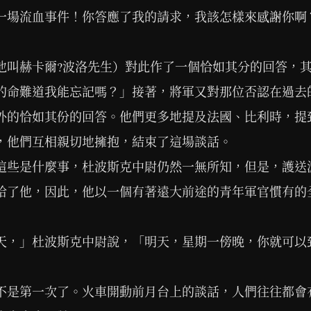
一場流血事件！你答應了我的請求，我該怎樣來感謝你啊
他叫赫卡爾?波洛先生）對此作了一個恰如其分的回答，
的命難道我能忘記嗎？」接著，將軍又對那位否認在過去
外的恰如其份的回答。他們更多地提及法國、比利時，提
，他們互相親切地擁抱，結束了這場談話。
這些是什麼事，杜波斯克中尉仍然一無所知，但是，護送
給了他，因此，他以一個有著遠大前途的青年軍官慣有的
天，」杜波斯克中尉說，「明天，星期一傍晚，你就可以
不是第一次了。火車開動前月台上的談話，人們往往都會