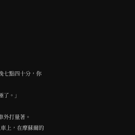
晚七點四十分，你
極了。」
車外打量著。
火車上，在摩蘇爾的