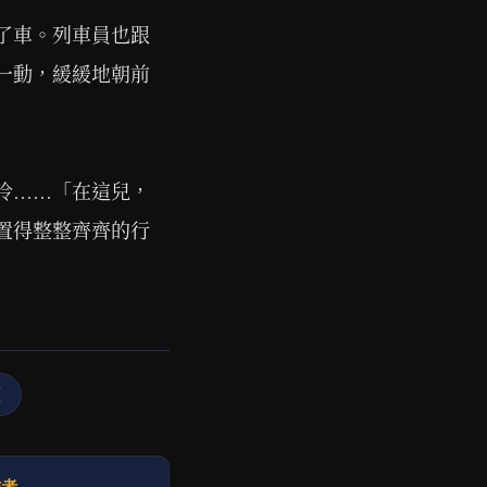
了車。列車員也跟
一動，緩緩地朝前
冷……「在這兒，
置得整整齊齊的行
頁
作者