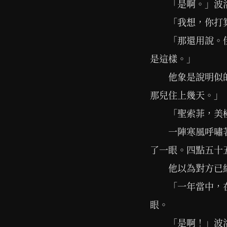
「是啊。」波
「我想，你打
「那還用說。
是這樣。」
他象是說明似
那兒住上幾天。」
「聖索菲，美
一陣寒風呼嘯
了一眼。四點五十
他以為對方已
「一年當中，
眼。
「是啊！」波