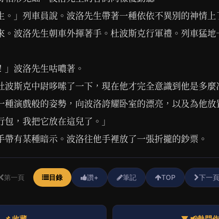
生。」列車員說。波洛先生帶著一種依依不異別的神情上
來。波洛先生朝車外揮著手。杜波斯克行軍禮。列車猛地
！」波洛先生咕噥著。
杜波斯克中尉哆嗦了一下，現在他才完全意識到他是多麼
一種演戲般的姿勢，向波洛誇耀卧室的漂亮，以及為他放
行包，我把它放在這兒了。」
手帶有某種暗示。波洛往他手裡放了一張折攏的鈔票。
第一頁
目錄
讚+
筆記
TOP
下一
📌 收藏
▼ 📢熱門