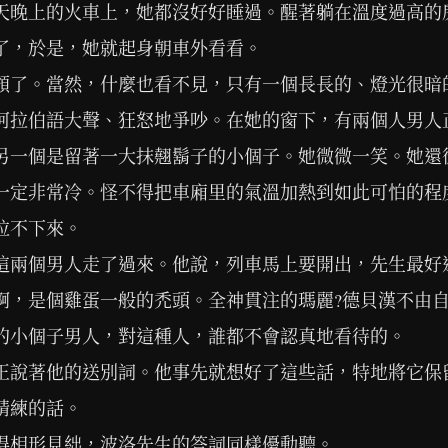
天晚上的火車上，她都沒好好睡過。醒著躺在溫度過高的
了，於是，她就起身朝車外看看。
頗了。當然，什麼也看不見，只有一個長長的、燈光很暗
阿拉伯語大聲、狂怒地爭吵。在她的窗下，有兩個人男人
另一個是留著一大抹翹鬍子的小個子。她微微一笑。她還
一定非常冷。怪不得把車廂里的氣溫加熱到如此可怕的程
拉不下來。
這兩個男人走了過來。他說，列車馬上要開出，先生最好
啊，是個雞蛋一般的禿頭。全神貫注的瑪麗?德貝漢不由
的小個子男人，對這種人，誰都不會認真地看待的。
正說著他的送別詞。他事先就想好了這些話，特地將它保
精練的話。
得相形見絀，波洛先生的答詞同樣優動聽。