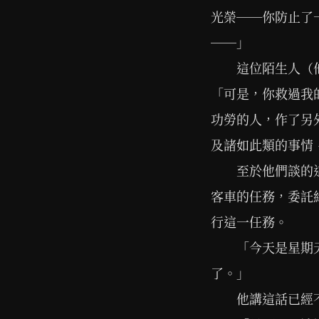
光榮──你防止了
──」
這位陌生人（
「可是，你救過我
功勞的人，作了另
及諸如此類的事情
至於他們談的
客車的任務，委託
行這一任務。
「今天是星期
了。」
他講這話已經