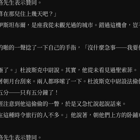
洛先生表示贊同。
算在那兒住上幾天吧？」
伊斯坦布爾，是座我從未觀光過的城市。錯過這機會，豈
的啪的一聲捻了一下自己的手指，「沒什麼急事──我要
極了。」杜波斯克中尉說。其實，他從未看見過聖索菲。
著朝月台刮來。兩人都哆嗦了一下。杜波斯克中尉設法偷
五分──只有五分鐘了！
經注意到他這偷偷的一瞥，於是又急忙說起說話來。
在這種時令旅行的人不多。」他說著，朝他們上方的卧鋪
洛先生表示贊同。