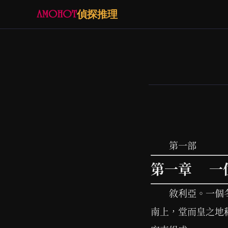
偵探推理
第一部
第一章 一
敘利亞。一個
南上，堂而皇之地