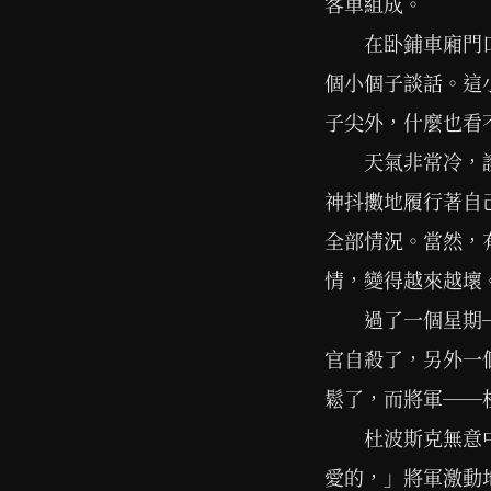
客車組成。
在卧鋪車廂門
個小個子談話。這
子尖外，什麼也看
天氣非常冷，
神抖擻地履行著自
全部情況。當然，
情，變得越來越壞
過了一個星期
官自殺了，另外一
鬆了，而將軍──
杜波斯克無意
愛的，」將軍激動