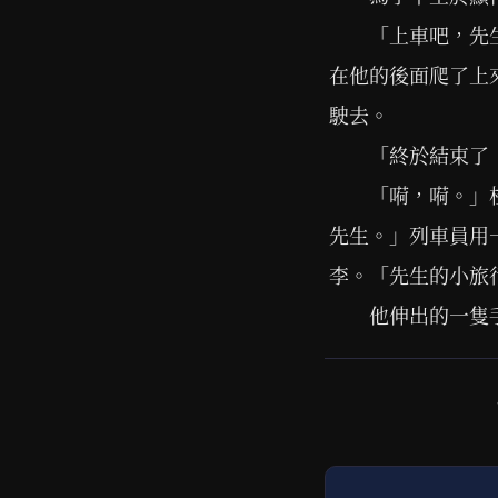
「上車吧，先
在他的後面爬了上
駛去。
「終於結束了
「嗬，嗬。」
先生。」列車員用
李。「先生的小旅
他伸出的一隻