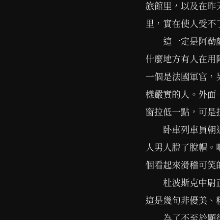
旅館里，以及在昨
里，實在使人受不
這一定是阿勒
什麼地方有人在用
一個是法國軍官，
樣嚴實的人。外面
窗拉低一點，可是
卧車列車員朝
人男人脫了脫帽。
個看起來滑稽可笑
杜波斯克中尉
這是幾句非優美、
為了不至於顯