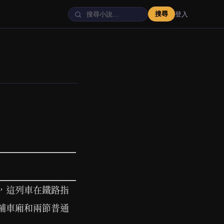
搜尋
登入
，這列車在鐵路指
鋪車廂和兩節普通