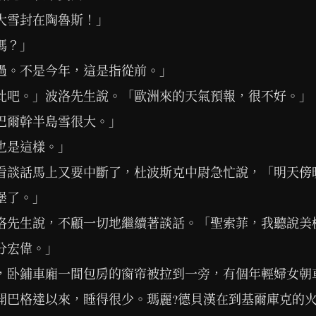
大雪封在陶魯斯！」
嗎？」
過。不是今年，這是指從前。」
此吧。」波洛先生說。「歐洲來的天氣預報，很不好。」
巴爾幹半島雪很大。」
也是這樣。」
看談話馬上又要中斷了，杜波斯克中尉急忙說，「明天傍
堡了。」
洛先生說，不顧一切地繼續著談話。「聖索菲，我聽說美
分宏偉。」
，卧鋪車廂一間包房的窗帘被拉到一旁，有個年輕婦女朝
開巴格達以來，睡得很少。瑪麗?德貝漢在到基爾庫克的