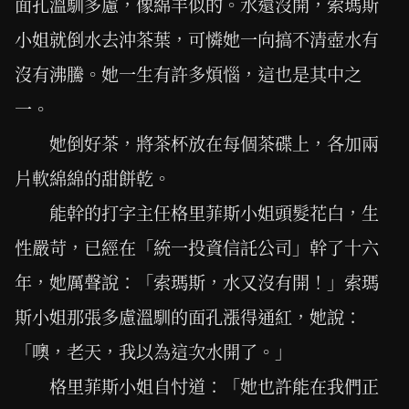
面孔溫馴多慮，像綿羊似的。水還沒開，索瑪斯
小姐就倒水去沖茶葉，可憐她一向搞不清壺水有
沒有沸騰。她一生有許多煩惱，這也是其中之
一。
她倒好茶，將茶杯放在每個茶碟上，各加兩
片軟綿綿的甜餅乾。
能幹的打字主任格里菲斯小姐頭髮花白，生
性嚴苛，已經在「統一投資信託公司」幹了十六
年，她厲聲說：「索瑪斯，水又沒有開！」索瑪
斯小姐那張多慮溫馴的面孔漲得通紅，她說：
「噢，老天，我以為這次水開了。」
格里菲斯小姐自忖道：「她也許能在我們正