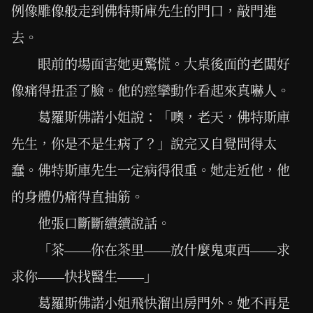
例像雕像般走到佛特斯庫先生的門口，敲門進
去。
眼前的場面害她更驚慌。大桌後面的老闆好
像痛得扭歪了臉。他的痙攣動作看起來真嚇人。
葛羅斯佛諾小姐說：「噢，老天，佛特斯庫
先生，你是不是生病了？」說完又自覺問得太
蠢。佛特斯庫先生一定病得很重。她走近他，他
的身體仍痛得直抽筋。
他張口斷斷續續說話。
「茶——你在茶里——放什麼鬼東西——求
求你——快找醫生——」
葛羅斯佛諾小姐飛快溜出房門外。她不再是