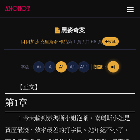
黑麥奇案
阿加莎 克里斯蒂 作品
第 1 頁 / 共 68 頁
收藏
朗讀：
字級：
Aˢ
A
A⁺
A⁺⁺
A⁺⁺⁺
【正文】
第1章
.1.今天輪到索瑪斯小姐泡茶。索瑪斯小姐是
資歷最淺、效率最差的打字員。她年紀不小了，