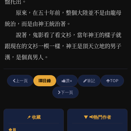
盤托出。
原來，在五十年前，整個大陸並不是由龍母
統治，而是由神王統治著。
說著，鬼影看了看文衫，當年神王的樣子就
跟現在的文衫一模一樣，神王是頂天立地的男子
漢，是個真男人。
上一頁
目錄
讚+
筆記
TOP
下一頁
📌 收藏
▼ 📢熱門作者
會員