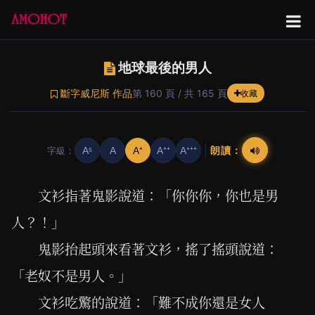
地球最後的男人
斷字威尼斯 作品
第 160 頁 / 共 165 頁
收藏
朗讀：
字級：
Aˢ
A
A⁺
A⁺⁺
A⁺⁺⁺
文衫指著鬼影說道：「你你你，你也是男
人？！」
鬼影抬起頭來看著文衫，搖了搖頭說道：
「老奴不是男人。」
文衫吃驚的說道：「難不成你還是女人