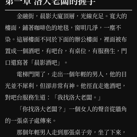
第一章 洛大老闆的握手
金融街，晨影大廈頂層，光線充足。寬大的
樓面，鋪著咖啡色的地毯，窗明几淨，一塵不
染。這層樓面不同於下面的辦公樓面，裡面被布
置成一個酒吧，有吧台，有桌位，有服務生，門
口還寫著「晨影酒吧」。
電梯門開了，走出一個年輕的男人，他的目
光並不犀利，但卻非常有神。他徑直走進酒吧，
對吧台服務生道：「我找洛大老闆。」
「你找洛大老闆？」一個女人的聲音從牆角
的一張桌子處傳來。
那個年輕男人走到那張桌子旁，坐了下來，