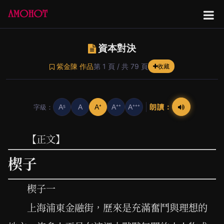
資本對決
紫金陳 作品
第 1 頁 / 共 79 頁
收藏
朗讀：
字級：
Aˢ
A
A⁺
A⁺⁺
A⁺⁺⁺
【正文】
楔子
楔子一
上海浦東金融街，歷來是充滿奮鬥與理想的