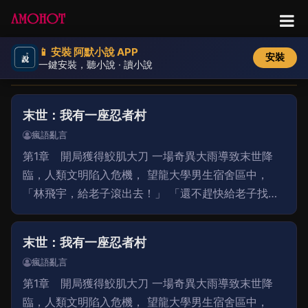
📱 安裝 阿默小說 APP
安裝
一鍵安裝，聽小說 · 讀小說
📚
小說列表
末世：我有一座忍者村
瘋語亂言
第1章 開局獲得鮫肌大刀 一場奇異大雨導致末世降
臨，人類文明陷入危機， 望龍大學男生宿舍區中，
「林飛宇，給老子滾出去！」 「還不趕快給老子找點
食物和水？要你何用，廢物！」 「找不到就別回來
了，死在外面吧！」 林飛宇被眾人從男生宿舍趕了
末世：我有一座忍者村
瘋語亂言
第1章 開局獲得鮫肌大刀 一場奇異大雨導致末世降
臨，人類文明陷入危機， 望龍大學男生宿舍區中，