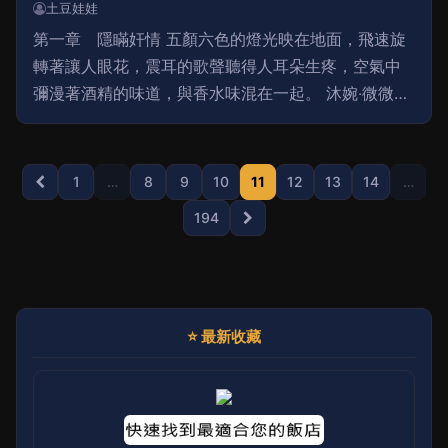
土豆娃娃
第一章 隱瞞奸情 五顏六色的燈光映在地面，飛速旋
轉著讓人眼花，震耳的歌聲聽得人耳朵生疼，空氣中
彌漫著酒精的味道，與香水味混在一起。 沐婉‧微微皺
著眉頭，她向來不喜歡這些場合，朝其中一人點頭示
意，便從側門出去，想到陽台上透透氣。 「女人含
1
…
8
9
10
11
12
13
14
…
194
⭐ 最新收藏