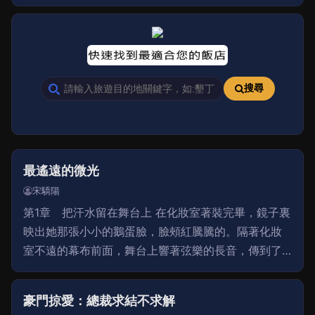
有領證的，我媽是直接跟人跑了。 那時候雖然我很
小，依希記得爸爸經常對媽媽拳打腳踢，就因為知道
搜尋
最遙遠的微光
宋驕陽
第1章 把汗水留在舞台上 在化妝室著裝完畢，鏡子裏
映出她那張小小的鵝蛋臉，臉頰紅騰騰的。隔著化妝
室不遠的幕布前面，舞台上響著弦樂的長音，傳到了
幕後來，正在表演的節目是《雨中小城》群舞，那是
由沈陽青年舞蹈團所帶來的。 下一個就輪到她了，她
豪門掠愛：總裁求結不求解