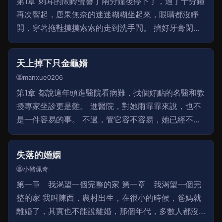
第1章 刺耳的鬧鈴聲響了兩分鐘後停下了，過了十分鐘
再次響起，唐果無奈的迷迷糊糊坐起來，眼睛都沒睜
開，穿著拖鞋摸摸索索的走到洗手間。 擠好牙膏閉著
眼睛刷呀刷，「哎」突然停下，睜開眼睛往台子上一
看，牙膏好好的放在杯子裏，手邊放著的是洗面奶。
天上掉下只金龜婿
manxue0206
第1章 都說這年頭進醫院看病難，找個好點的名醫和教
授專家坐診更是難。 進醫院，對她雨霏霏來說，也不
是一件容易的事。 不過，管它容不容易，她已經不在
乎了。事實上，也由不得她在或不在乎，她的想法並
不重要，因為被送進醫院來的時候，她整個人已經
失落的婚姻
小豬佩奇
第一章 我渴望一個完整的家 第一章 我渴望一個完
整的家 我叫陳西，農村出生，在很小的時候，爸媽就
離婚了，其實也不能說離婚，那個年代，多數人都沒