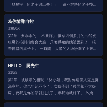
「林飛宇，給老子滾出去！」 「還不趕快給老子找點
食物和水？要你何用，廢物！」 「找不到就別回來
了，死在外面吧！」 林飛宇被眾人從男生宿舍趕了
為你情難自控
楊火火
第1章 要乖乖的 「不要疼」 懷孕四個多月的占然被
粗爆的拖到拍賣會大廳，只著睡裙的她被丟到了一張
帶轉盤的桌子上。 一時間，大廳的人紛紛圍了上來。
「真不要臉，大著肚子還出來賣，這是有多饑渴？」
「快把腿分開讓爺們看看，我猜小褲褲
HELLO，厲先生
鳳西
第1章 被破壞的相親 「沐小姐，我對你這個人還是挺
滿意的。你也年紀不小了，女孩子到了後面都不大好
嫁，要我是你的話就別挑了，跟我過就好了。 沐嬌對
面的男人說得興起，時不時還要喝口紅酒潤喉，雖然
是在說結婚的事情，但是話語裏帶著滿滿的鄙夷，分